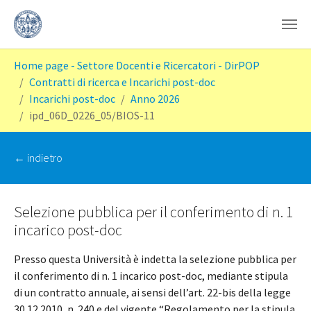
Skip to main content
You are here:
Home page - Settore Docenti e Ricercatori - DirPOP
Contratti di ricerca e Incarichi post-doc
Incarichi post-doc
Anno 2026
ipd_06D_0226_05/BIOS-11
‭← indietro
Selezione pubblica per il conferimento di n. 1
incarico post-doc
Presso questa Università è indetta la selezione pubblica per
il conferimento di n. 1 incarico post-doc, mediante stipula
di un contratto annuale, ai sensi dell’art. 22-bis della legge
30.12.2010, n. 240 e del vigente “Regolamento per la stipula