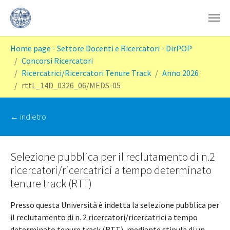
Skip to main content
You are here:
Home page - Settore Docenti e Ricercatori - DirPOP
Concorsi Ricercatori
Ricercatrici/Ricercatori Tenure Track
Anno 2026
rttL_14D_0326_06/MEDS-05
‭← indietro
Selezione pubblica per il reclutamento di n.2
ricercatori/ricercatrici a tempo determinato
tenure track (RTT)
Presso questa Università è indetta la selezione pubblica per
il reclutamento di n. 2 ricercatori/ricercatrici a tempo
determinato tenure track (RTT), mediante stipula di un