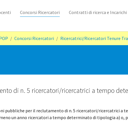
ocenti
Concorsi Ricercatori
Contratti di ricerca e Incarich
rPOP
Concorsi Ricercatori
Ricercatrici/Ricercatori Tenure Tr
ento di n. 5 ricercatori/ricercatrici a tempo det
ni pubbliche per il reclutamento di n. 5 ricercatori/ricercatrici 
almeno un anno ricercatori a tempo determinato di tipologia a) o, pe