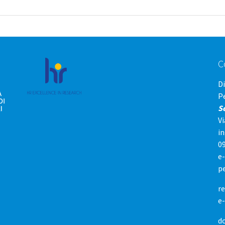
C
D
P
S
Vi
i
0
e
p
re
e
d