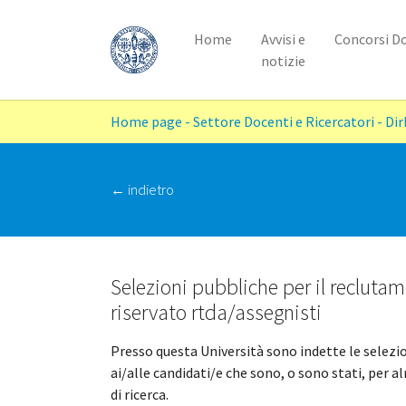
Home
Avvisi e
Concorsi D
notizie
Skip to main content
You are here:
Home page - Settore Docenti e Ricercatori - Di
‭← indietro
Selezioni pubbliche per il reclutam
riservato rtda/assegnisti
Presso questa Università sono indette le selezio
ai/alle candidati/e che sono, o sono stati, per 
di ricerca.