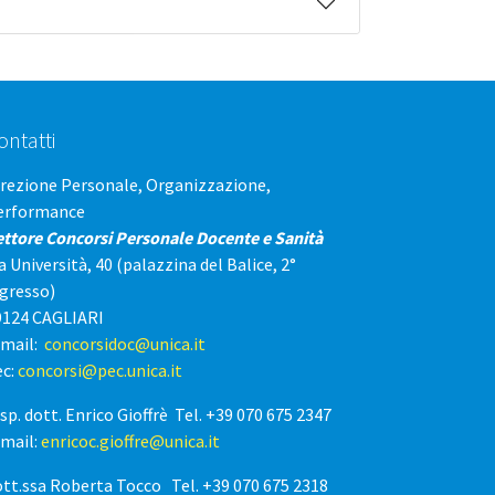
ontatti
irezione Personale, Organizzazione,
erformance
ettore Concorsi Personale Docente e Sanità
a Università, 40 (palazzina del Balice, 2°
ngresso)
9124 CAGLIARI
-mail:
concorsidoc@unica.it
ec:
concorsi@pec.unica.it
sp. dott. Enrico Gioffrè Tel. +39 070 675 2347
-mail:
enricoc.gioffre@unica.it
ott.ssa Roberta Tocco Tel. +39 070 675 2318