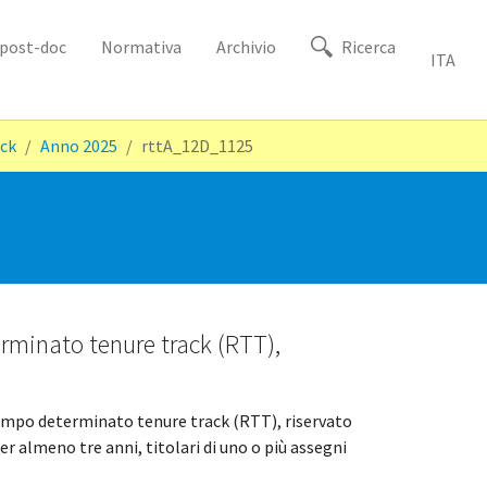
i post-doc
Normativa
Archivio
Ricerca
ITA
ack
Anno 2025
rttA_12D_1125
erminato tenure track (RTT),
a tempo determinato tenure track (RTT), riservato
r almeno tre anni, titolari di uno o più assegni