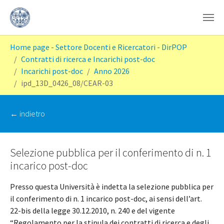
Skip to main content
You are here:
Home page - Settore Docenti e Ricercatori - DirPOP
Contratti di ricerca e Incarichi post-doc
Incarichi post-doc
Anno 2026
ipd_13D_0426_08/CEAR-03
‭← indietro
Selezione pubblica per il conferimento di n. 1
incarico post-doc
Presso questa Università è indetta la selezione pubblica per
il conferimento di n. 1 incarico post-doc, ai sensi dell’art.
22-bis della legge 30.12.2010, n. 240 e del vigente
“Regolamento per la stipula dei contratti di ricerca e degli