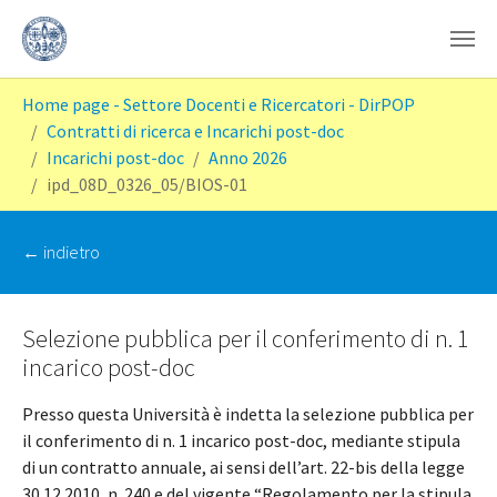
Skip to main content
You are here:
Home page - Settore Docenti e Ricercatori - DirPOP
Contratti di ricerca e Incarichi post-doc
Incarichi post-doc
Anno 2026
ipd_08D_0326_05/BIOS-01
‭← indietro
Selezione pubblica per il conferimento di n. 1
incarico post-doc
Presso questa Università è indetta la selezione pubblica per
il conferimento di n. 1 incarico post-doc, mediante stipula
di un contratto annuale, ai sensi dell’art. 22-bis della legge
30.12.2010, n. 240 e del vigente “Regolamento per la stipula