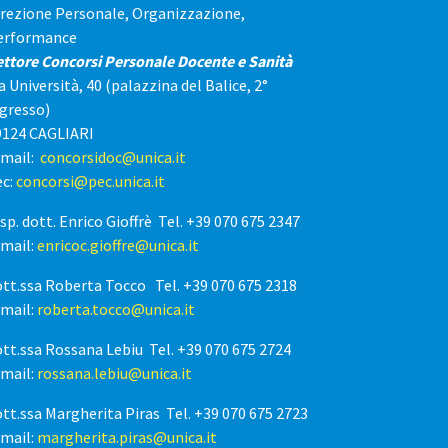
irezione Personale, Organizzazione,
erformance
ettore Concorsi Personale Docente e Sanità
a Università, 40 (palazzina del Balice, 2°
ngresso)
9124 CAGLIARI
-mail:
concorsidoc@unica.it
ec:
concorsi@pec.unica.it
sp. dott. Enrico Gioffrè Tel. +39 070 675 2347
-mail:
enricoc.gioffre@unica.it
ott.ssa Roberta Tocco Tel. +39 070 675 2318
-mail:
roberta.tocco@unica.it
tt.ssa Rossana Lebiu Tel. +39 070 675 2724
-mail:
rossana.lebiu@unica.it
tt.ssa Margherita Piras Tel. +39 070 675 2723
-mail:
margherita.piras@unica.it