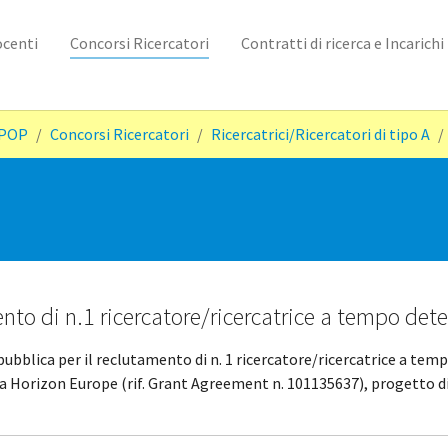
ocenti
Concorsi Ricercatori
Contratti di ricerca e Incarich
rPOP
Concorsi Ricercatori
Ricercatrici/Ricercatori di tipo A
ento di n.1 ricercatore/ricercatrice a tempo dete
pubblica per il reclutamento di n. 1 ricercatore/ricercatrice a tem
Horizon Europe (rif. Grant Agreement n. 101135637), progetto di r