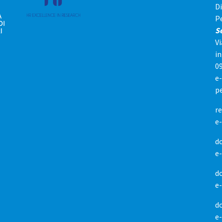
D
P
S
Vi
i
0
e
p
re
e
d
e
do
e
do
e