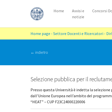
Home
Avvisi e
Concorsi D
notizie
Skip to main content
You are here:
Home page - Settore Docenti e Ricercatori - Di
‭← indietro
Selezione pubblica per il reclutam
Presso questa Università è indetta la selezione 
dall’Unione Europea nell’ambito del programma 
“HEAT” – CUP F23C24000220006